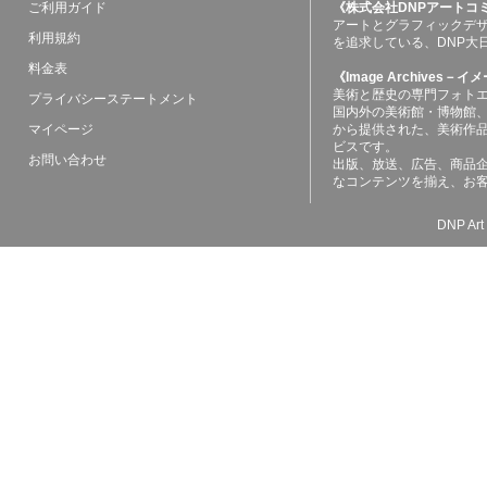
ご利用ガイド
《株式会社DNPアートコ
アートとグラフィックデ
利用規約
を追求している、DNP大
料金表
《Image Archives
美術と歴史の専門フォト
プライバシーステートメント
国内外の美術館・博物館
マイページ
から提供された、美術作
ビスです。
お問い合わせ
出版、放送、広告、商品
なコンテンツを揃え、お
DNP Art 