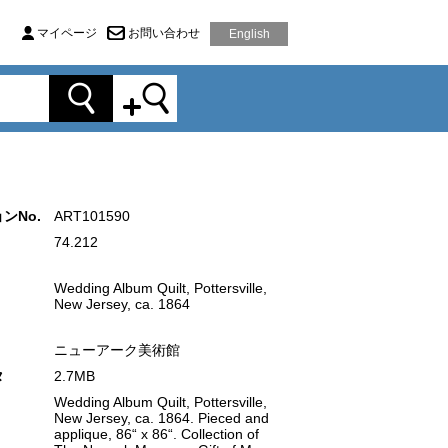
マイページ
お問い合わせ
English
ンNo.
ART101590
74.212
Wedding Album Quilt, Pottersville,
New Jersey, ca. 1864
ニューアーク美術館
タ
2.7MB
Wedding Album Quilt, Pottersville,
New Jersey, ca. 1864. Pieced and
applique, 86“ x 86“. Collection of