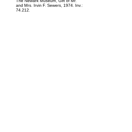
The Newark Museum, Gift of Mr.
and Mrs. Irvin F. Sewers, 1974. Inv.:
74.212.