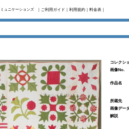
コミュニケーションズ
｜
ご利用ガイド
｜
利用規約
｜
料金表
｜
コレクショ
画像No.
作品名
所蔵先
画像デー
解説