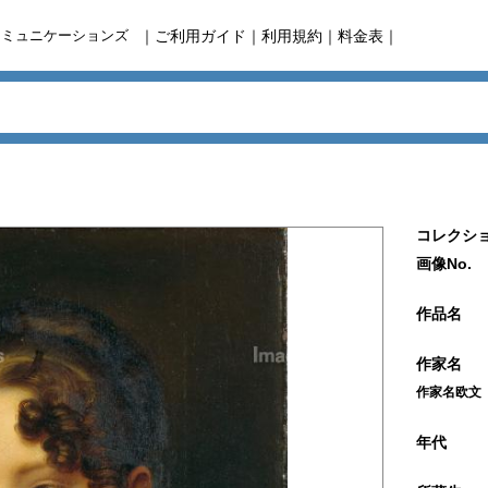
コミュニケーションズ
｜
ご利用ガイド
｜
利用規約
｜
料金表
｜
コレクショ
画像No.
作品名
作家名
作家名欧文
年代