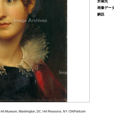
所蔵先
画像デー
解説
 Art Museum, Washington, DC / Art Resource, NY / DNPartcom