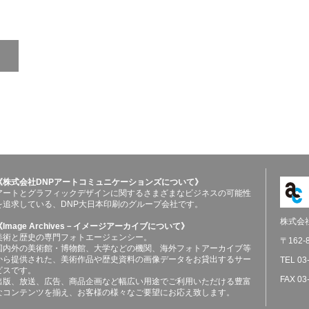
《株式会社DNPアートコミュニケーションズについて》
アートとグラフィックデザインに関するさまざまなビジネスの可能性
を追求している、DNP大日本印刷のグループ会社です。
株式会
《Image Archives－イメージアーカイブについて》
美術と歴史の専門フォトエージェンシー。
〒162
国内外の美術館・博物館、大学などの機関、海外フォトアーカイブ等
から提供された、美術作品や歴史資料の画像データをお貸出するサー
TEL 03
ビスです。
FAX 03
出版、放送、広告、商品企画など幅広い用途でご利用いただける豊富
なコンテンツを揃え、お客様の様々なご要望にお応え致します。