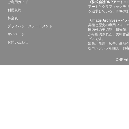
ご利用ガイド
《株式会社DNPアートコ
アートとグラフィックデ
利用規約
を追求している、DNP大
料金表
《Image Archives
美術と歴史の専門フォト
プライバシーステートメント
国内外の美術館・博物館
マイページ
から提供された、美術作
ビスです。
お問い合わせ
出版、放送、広告、商品
なコンテンツを揃え、お
DNP Art 