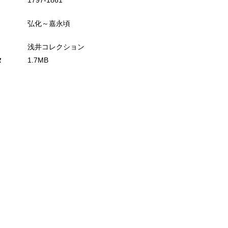
1797‐1861
弘化～嘉永頃
浅井コレクション
タ
1.7MB