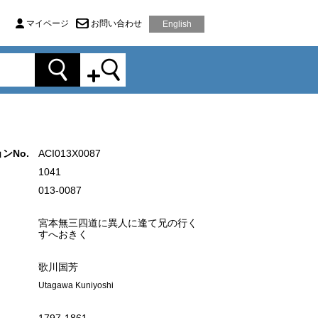
マイページ
お問い合わせ
English
ンNo.
ACI013X0087
1041
013-0087
宮本無三四道に異人に逢て兄の行く
すへおきく
歌川国芳
Utagawa Kuniyoshi