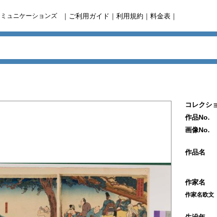
コミュニケーションズ
｜
ご利用ガイド
｜
利用規約
｜
料金表
｜
コレクショ
作品No.
画像No.
作品名
作家名
作家名欧文