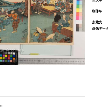
生没年
制作年
所蔵先
画像デー
om