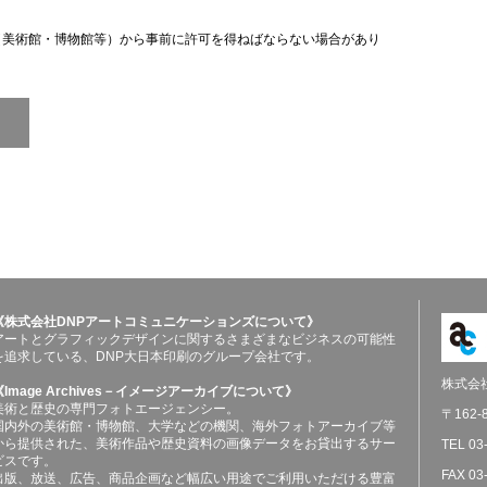
（美術館・博物館等）から事前に許可を得ねばならない場合があり
《株式会社DNPアートコミュニケーションズについて》
アートとグラフィックデザインに関するさまざまなビジネスの可能性
を追求している、DNP大日本印刷のグループ会社です。
株式会
《Image Archives－イメージアーカイブについて》
美術と歴史の専門フォトエージェンシー。
〒162
国内外の美術館・博物館、大学などの機関、海外フォトアーカイブ等
から提供された、美術作品や歴史資料の画像データをお貸出するサー
TEL 03
ビスです。
FAX 03
出版、放送、広告、商品企画など幅広い用途でご利用いただける豊富