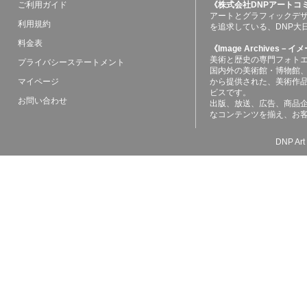
ご利用ガイド
《株式会社DNPアートコ
アートとグラフィックデ
利用規約
を追求している、DNP大
料金表
《Image Archives
美術と歴史の専門フォト
プライバシーステートメント
国内外の美術館・博物館
マイページ
から提供された、美術作
ビスです。
お問い合わせ
出版、放送、広告、商品
なコンテンツを揃え、お
DNP Art 