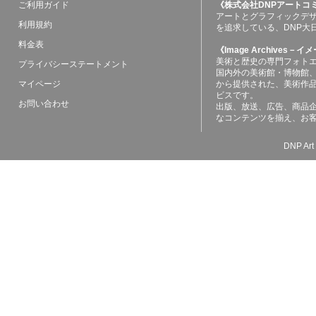
ご利用ガイド
《株式会社DNPアートコ
アートとグラフィックデ
利用規約
を追求している、DNP大
料金表
《Image Archives
美術と歴史の専門フォト
プライバシーステートメント
国内外の美術館・博物館
マイページ
から提供された、美術作
ビスです。
お問い合わせ
出版、放送、広告、商品
なコンテンツを揃え、お
DNP Art 