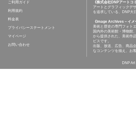
ご利用ガイド
《株式会社DNPアートコ
アートとグラフィックデ
利用規約
を追求している、DNP大
料金表
《Image Archives
美術と歴史の専門フォト
プライバシーステートメント
国内外の美術館・博物館
マイページ
から提供された、美術作
ビスです。
お問い合わせ
出版、放送、広告、商品
なコンテンツを揃え、お
DNP Art 