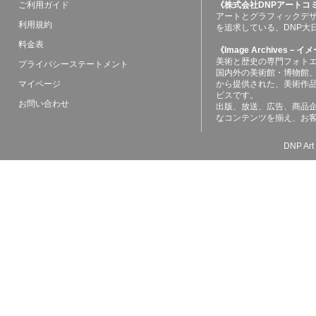
ご利用ガイド
《株式会社DNPアートコ
アートとグラフィックデ
利用規約
を追求している、DNP大
料金表
《Image Archives
美術と歴史の専門フォト
プライバシーステートメント
国内外の美術館・博物館
マイページ
から提供された、美術作
ビスです。
お問い合わせ
出版、放送、広告、商品
なコンテンツを揃え、お
DNP Art 