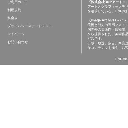
ご利用ガイド
《株式会社DNPアートコ
アートとグラフィックデ
利用規約
を追求している、DNP大
料金表
《Image Archives
美術と歴史の専門フォト
プライバシーステートメント
国内外の美術館・博物館
マイページ
から提供された、美術作
ビスです。
お問い合わせ
出版、放送、広告、商品
なコンテンツを揃え、お
DNP Art 