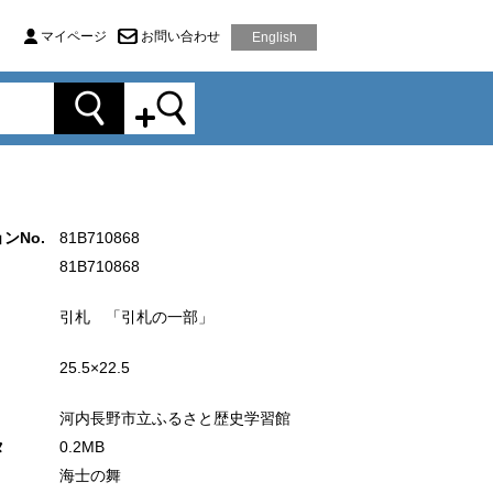
マイページ
お問い合わせ
English
ンNo.
81B710868
81B710868
引札 「引札の一部」
25.5×22.5
河内長野市立ふるさと歴史学習館
タ
0.2MB
海士の舞