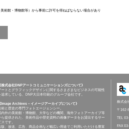
（美術館・博物館等）から事前に許可を得ねばならない場合があり
《株式会社DNPアートコミュニケーションズについて》
アートとグラフィックデザインに関するさまざまなビジネスの可能性
を追求している、DNP大日本印刷のグループ会社です。
株式会
《Image Archives－イメージアーカイブについて》
美術と歴史の専門フォトエージェンシー。
〒162
国内外の美術館・博物館、大学などの機関、海外フォトアーカイブ等
から提供された、美術作品や歴史資料の画像データをお貸出するサー
TEL 03
ビスです。
FAX 03
出版、放送、広告、商品企画など幅広い用途でご利用いただける豊富