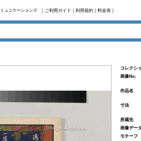
コミュニケーションズ
｜
ご利用ガイド
｜
利用規約
｜
料金表
｜
コレクショ
画像No.
作品名
寸法
所蔵先
画像デー
モチーフ