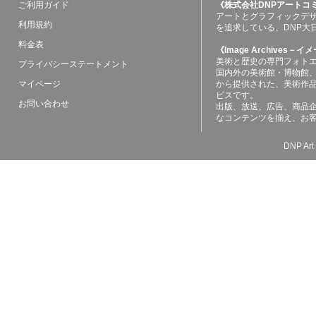
ご利用ガイド
《株式会社DNPアートコ
アートとグラフィックデ
利用規約
を追求している、DNP大
料金表
《Image Archives
美術と歴史の専門フォト
プライバシーステートメント
国内外の美術館・博物館
マイページ
から提供された、美術作
ビスです。
お問い合わせ
出版、放送、広告、商品
なコンテンツを揃え、お
DNP Art 