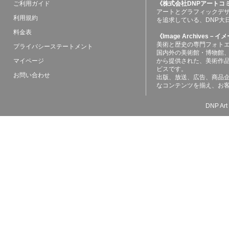
ご利用ガイド
《株式会社DNPアートコ
アートとグラフィックデ
利用規約
を追求している、DNP大
料金表
《Image Archives
美術と歴史の専門フォト
プライバシーステートメント
国内外の美術館・博物館
マイページ
から提供された、美術作
ビスです。
お問い合わせ
出版、放送、広告、商品
なコンテンツを揃え、お
DNP Art 