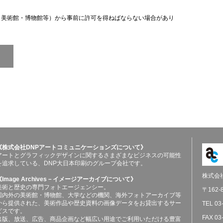
（美術館・博物館等）から事前に許可を得ねばならない場合があり
《株式会社DNPアートコミュニケーションズについて》
アートとグラフィックデザインに関するさまざまなビジネスの可能性
を追求している、DNP大日本印刷のグループ会社です。
株式会
《Image Archives－イメージアーカイブについて》
美術と歴史の専門フォトエージェンシー。
〒162
国内外の美術館・博物館、大学などの機関、海外フォトアーカイブ等
から提供された、美術作品や歴史資料の画像データをお貸出するサー
TEL 03
ビスです。
FAX 03
出版、放送、広告、商品企画など幅広い用途でご利用いただける豊富