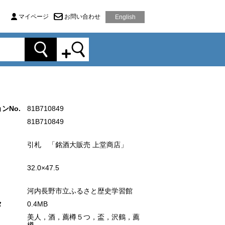
マイページ
お問い合わせ
English
ンNo.
81B710849
81B710849
引札 「銘酒大販売 上堂商店」
32.0×47.5
河内長野市立ふるさと歴史学習館
タ
0.4MB
美人，酒，薦樽５つ，盃，沢鶴，薦