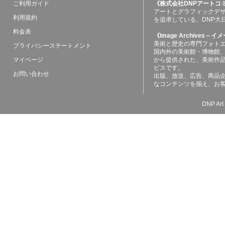
ご利用ガイド
《株式会社DNPアートコ
アートとグラフィックデ
利用規約
を追求している、DNP大
料金表
《Image Archives
美術と歴史の専門フォト
プライバシーステートメント
国内外の美術館・博物館
マイページ
から提供された、美術作
ビスです。
お問い合わせ
出版、放送、広告、商品
なコンテンツを揃え、お
DNP Art 