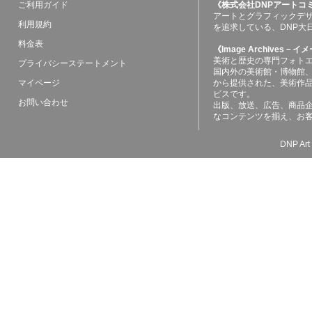
ご利用ガイド
《株式会社DNPアートコ
アートとグラフィックデ
利用規約
を追求している、DNP大
料金表
《Image Archives
美術と歴史の専門フォト
プライバシーステートメント
国内外の美術館・博物館
マイページ
から提供された、美術作
ビスです。
お問い合わせ
出版、放送、広告、商品
なコンテンツを揃え、お
DNP Art 