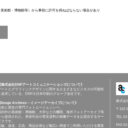
（美術館・博物館等）から事前に許可を得ねばならない場合があり
《株式会社DNPアートコミュニケーションズについて》
アートとグラフィックデザインに関するさまざまなビジネスの可能性
を追求している、DNP大日本印刷のグループ会社です。
株式会
《Image Archives－イメージアーカイブについて》
美術と歴史の専門フォトエージェンシー。
〒162
国内外の美術館・博物館、大学などの機関、海外フォトアーカイブ等
から提供された、美術作品や歴史資料の画像データをお貸出するサー
TEL 03
ビスです。
FAX 03
出版、放送、広告、商品企画など幅広い用途でご利用いただける豊富