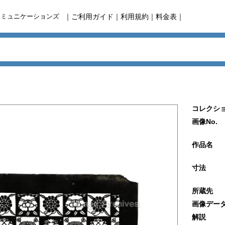
コミュニケーションズ
｜
ご利用ガイド
｜
利用規約
｜
料金表
｜
コレクショ
画像No.
作品名
寸法
所蔵先
画像デー
解説