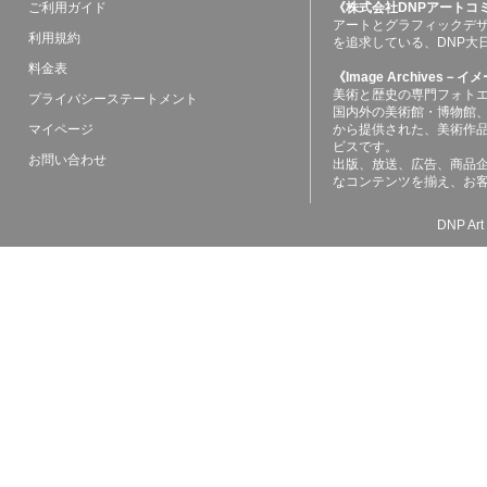
ご利用ガイド
《株式会社DNPアートコ
アートとグラフィックデ
利用規約
を追求している、DNP大
料金表
《Image Archives
美術と歴史の専門フォト
プライバシーステートメント
国内外の美術館・博物館
マイページ
から提供された、美術作
ビスです。
お問い合わせ
出版、放送、広告、商品
なコンテンツを揃え、お
DNP Art 