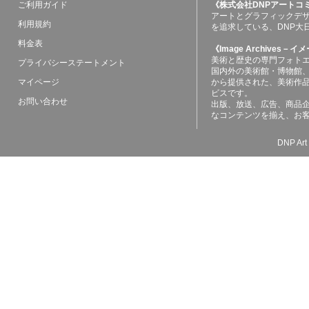
ご利用ガイド
《株式会社DNPアートコ
アートとグラフィックデ
利用規約
を追求している、DNP大
料金表
《Image Archives
美術と歴史の専門フォト
プライバシーステートメント
国内外の美術館・博物館
マイページ
から提供された、美術作
ビスです。
お問い合わせ
出版、放送、広告、商品
なコンテンツを揃え、お
DNP Art 