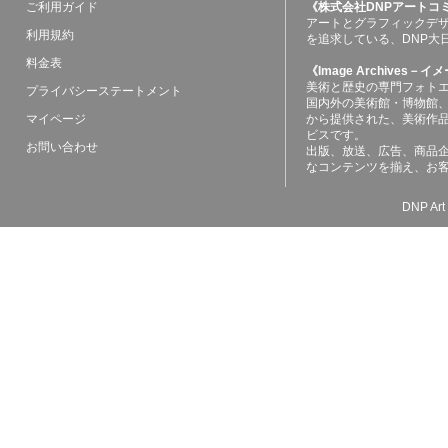
ご利用ガイド
《株式会社DNPアートコ
アートとグラフィックデ
利用規約
を追求している、DNP大
料金表
《Image Archives
美術と歴史の専門フォト
プライバシーステートメント
国内外の美術館・博物館
マイページ
から提供された、美術作
ビスです。
お問い合わせ
出版、放送、広告、商品
なコンテンツを揃え、お
DNP Art 