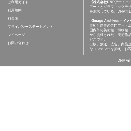
ご利用ガイド
《株式会社DNPアートコ
アートとグラフィックデ
利用規約
を追求している、DNP大
料金表
《Image Archives
美術と歴史の専門フォト
プライバシーステートメント
国内外の美術館・博物館
マイページ
から提供された、美術作
ビスです。
お問い合わせ
出版、放送、広告、商品
なコンテンツを揃え、お
DNP Art 