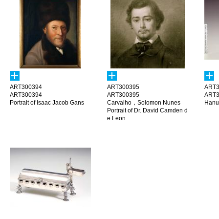
ART300394
ART300395
ART3
ART300394
ART300395
ART3
Portrait of Isaac Jacob Gans
Carvalho，Solomon Nunes
Hanu
Portrait of Dr. David Camden d
e Leon