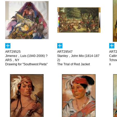
ART29525
ART29547
ART2
Jimenez，Luis (1940-2006) ?
Stanley，John Mix (1814-187
Catl
ARS，NY
2)
Tcho
Drawing for "Southwest Pieta"
The Trial of Red Jacket
n