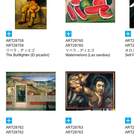
ART28759
ART28760
ART2
ART28759
ART28760
ART2
リベラ，ディエゴ
リベラ，ディエゴ
オロ
The Bullfighter (El picador)
Watermelons (Las sandias)
Self P
ART28762
ART28763
ART2
ART28762
ART28763
ART2