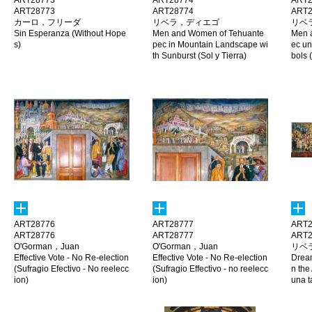
ART28773
ART28774
ART2
ART28773
ART28774
ART2
カーロ，フリーダ
リベラ，ディエゴ
リベ
Sin Esperanza (Without Hope
Men and Women of Tehuante
Men 
s)
pec in Mountain Landscape wi
ec u
th Sunburst (Sol y Tierra)
bols 
ART28776
ART28777
ART2
ART28776
ART28777
ART2
O'Gorman，Juan
O'Gorman，Juan
リベ
Effective Vote - No Re-election
Effective Vote - No Re-election
Dream
(Sufragio Efectivo - No reelecc
(Sufragio Effectivo - no reelecc
n the
ion)
ion)
una t