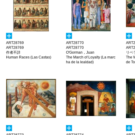
ART28769
ART28770
ART2
ART28769
ART28770
ART2
作者不詳
O'Gorman，Juan
リベ
Human Races (Las Castas)
The March of Loyalty (La marc
The W
ha de la lealdad)
de To