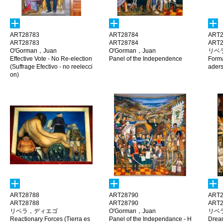
ART28783
ART28784
ART2
ART28783
ART28784
ART2
O'Gorman，Juan
O'Gorman，Juan
リベ
Effective Vote - No Re-election
Panel of the Independence
Forma
(Suffrage Efectivo - no reelecci
aders
on)
ART28788
ART28790
ART2
ART28788
ART28790
ART2
リベラ，ディエゴ
O'Gorman，Juan
リベ
Reactionary Forces (Tierra es
Panel of the Independance - H
Dream