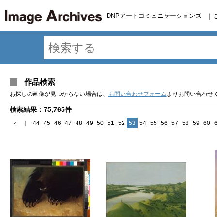
DNPアートコミュニケーションズ
｜
作品検索
お探しの画像が見つからない場合は、
お問い合わせフォーム
よりお問い合わせ
検索結果：75,765件
＜
｜
44
45
46
47
48
49
50
51
52
53
54
55
56
57
58
59
60