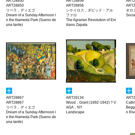
ART28850
ART28856
ART2
ART28850
ART28856
ART2
リベラ，ディエゴ
シケイロス，ダビッド・アル
オロ
Dream of a Sunday Afternoon i
ファロ
Socia
n the Alameda Park (Sueno de
The Agrarian Revolution of Em
una tarde)
iliano Zapata
ART28867
ART29134
ART2
ART28867
Wood，Grant (1892-1942) ? V
Catl
リベラ，ディエゴ
AGA，NY
Begga
Dream of a Sunday Afternoon i
Landscape
n Riv
n the Alameda Park (Sueno de
una tarde)