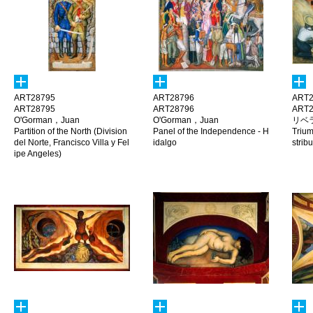
ART28795
ART28796
ART2
ART28795
ART28796
ART2
O'Gorman，Juan
O'Gorman，Juan
リベ
Partition of the North (Division
Panel of the Independence - H
Trium
del Norte, Francisco Villa y Fel
idalgo
strib
ipe Angeles)