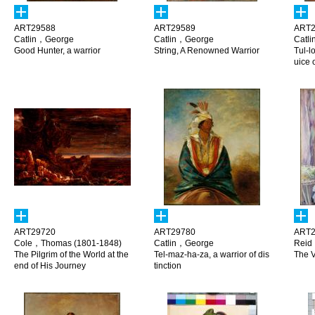
ART29588
ART29589
ART2
Catlin，George
Catlin，George
Catl
Good Hunter, a warrior
String, A Renowned Warrior
Tul-l
uice 
ART29720
ART29780
ART2
Cole，Thomas (1801-1848)
Catlin，George
Reid
The Pilgrim of the World at the
Tel-maz-ha-za, a warrior of dis
The V
end of His Journey
tinction