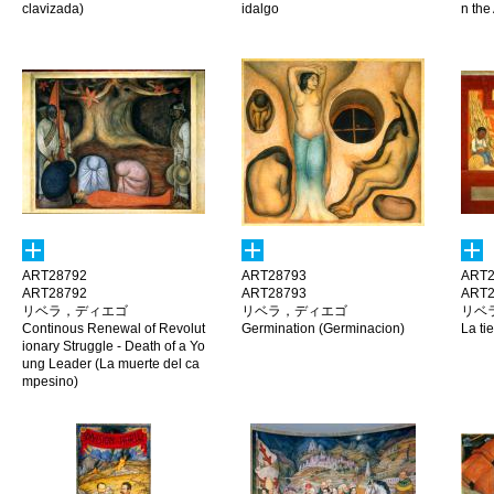
clavizada)
idalgo
n the
ART28792
ART28793
ART2
ART28792
ART28793
ART2
リベラ，ディエゴ
リベラ，ディエゴ
リベ
Continous Renewal of Revolut
Germination (Germinacion)
La ti
ionary Struggle - Death of a Yo
ung Leader (La muerte del ca
mpesino)