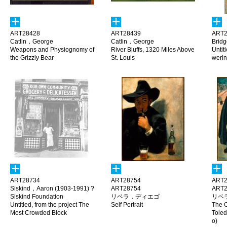
ART28428
ART28439
ART2
Catlin，George
Catlin，George
Bridg
Weapons and Physiognomy of
River Bluffs, 1320 Miles Above
Untitl
the Grizzly Bear
St. Louis
weri
ART28734
ART28754
ART2
Siskind，Aaron (1903-1991) ?
ART28754
ART2
Siskind Foundation
リベラ，ディエゴ
リベ
Untitled, from the project The
Self Portrait
The O
Most Crowded Block
Toled
o)