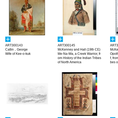
ART300143
ART300145
ART3
Catlin，George
McKenney and Hall (19th CE)
McKen
Wife of Kee-o-kuk
Me-Na-Wa, a Creek Warrior, fr
Opoth
om History of the Indian Tribes
f, fro
of North America
bes o