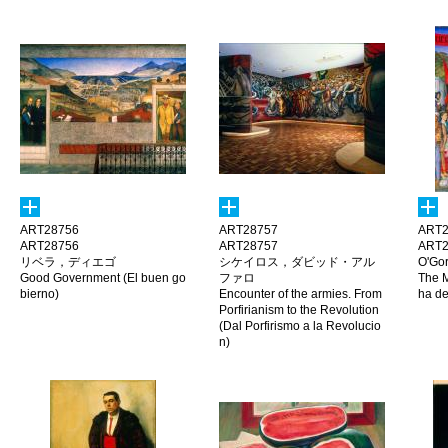
ART28756
ART28757
ART2
ART28756
ART28757
ART2
リベラ，ディエゴ
シケイロス，ダビッド・アル
O'Go
Good Government (El buen go
ファロ
The M
bierno)
Encounter of the armies. From
ha de
Porfirianism to the Revolution
(Dal Porfirismo a la Revolucio
n)