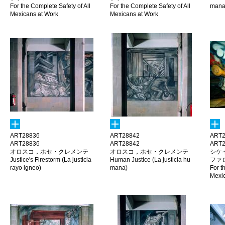
For the Complete Safety of All
For the Complete Safety of All
mana
Mexicans at Work
Mexicans at Work
ART28836
ART28842
ART2
ART28836
ART28842
ART2
オロスコ，ホセ・クレメンテ
オロスコ，ホセ・クレメンテ
シケ
Justice's Firestorm (La justicia
Human Justice (La justicia hu
ファ
rayo igneo)
mana)
For t
Mexic