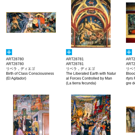
ART28780
ART28781
ART2
ART28780
ART28781
ART2
リベラ，ディエゴ
リベラ，ディエゴ
リベ
Birth of Class Consciousness
The Liberated Earth with Natur
Blood
(El Agitador)
al Forces Controlled by Man
rtyrs 
(La tierra fecunda)
gre d