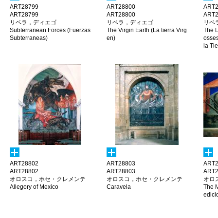
ART28799
ART28800
ART2
ART28799
ART28800
ART2
リベラ，ディエゴ
リベラ，ディエゴ
リベ
Subterranean Forces (Fuerzas
The Virgin Earth (La tierra Virg
The L
Subterraneas)
en)
osses
la Tie
ART28802
ART28803
ART2
ART28802
ART28803
ART2
オロスコ，ホセ・クレメンテ
オロスコ，ホセ・クレメンテ
オロ
Allegory of Mexico
Caravela
The M
edici