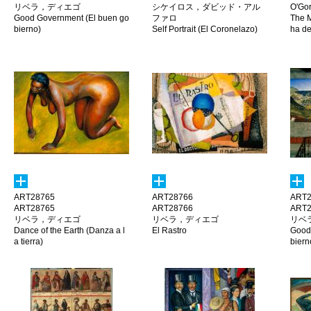
リベラ，ディエゴ
シケイロス，ダビッド・アル
O'Go
Good Government (El buen go
ファロ
The M
bierno)
Self Portrait (El Coronelazo)
ha de
ART28765
ART28766
ART2
ART28765
ART28766
ART2
リベラ，ディエゴ
リベラ，ディエゴ
リベ
Dance of the Earth (Danza a l
El Rastro
Good
a tierra)
biern