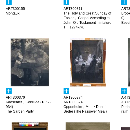
ART300155
ART300311
ART3
Montauk
The Holy and Great Sunday of
Broo
Easter， Gospel According to
0)
John. Old Testament miniature
Esqui
s， 1274-74.
ART300370
ART300374
ART3
Kaesebier，Gertrude (1852-1
ART300374
ART3
934)
Oppenheim，Moritz Daniel
Portr
The Garden Party
Seder (The Passover Meal)
raim