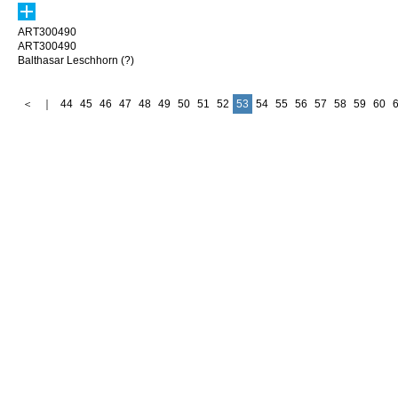
ART300490
ART300490
Balthasar Leschhorn (?)
＜
｜
44
45
46
47
48
49
50
51
52
53
54
55
56
57
58
59
60